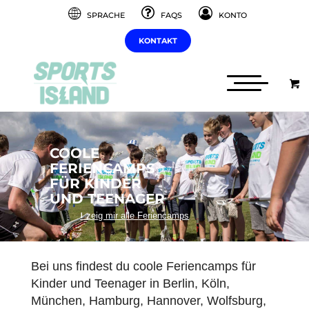
SPRACHE
FAQS
KONTO
KONTAKT
COOLE
FERIENCAMPS
FÜR KINDER
UND TEENAGER
⭣ zeig mir alle Feriencamps
Bei uns findest du coole Feriencamps für
Kinder und Teenager in Berlin, Köln,
München, Hamburg, Hannover, Wolfsburg,