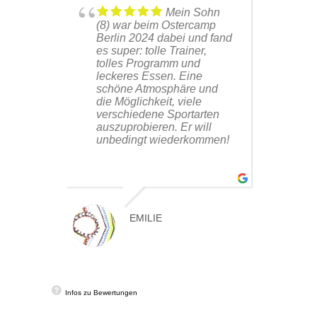
ich
Mein Sohn
Jungs
(8) war beim Ostercamp
were
er!
Berlin 2024 dabei und fand
orga
es super: tolle Trainer,
abso
uper.
tolles Programm und
dem
 Selbst
leckeres Essen. Eine
wate
tzt
schöne Atmosphäre und
nex
die Möglichkeit, viele
rec
verschiedene Sportarten
auszuprobieren. Er will
unbedingt wiederkommen!
EMILIE
Infos zu Bewertungen