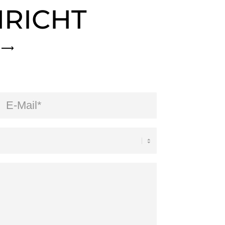
HRICHT
s ⟶