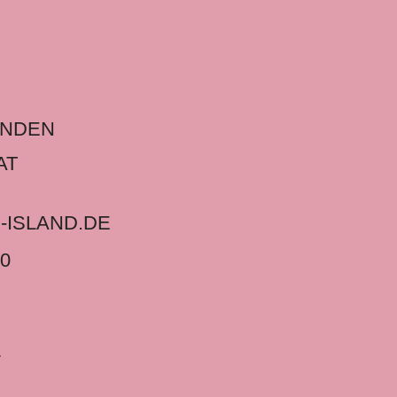
ENDEN
AT
-ISLAND.DE
80
4