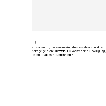
Ich stimme zu, dass meine Angaben aus dem Kontaktformular zur Beantwortung meiner Anfrage erhoben und verarbeitet werden. Die D
Anfrage gelöscht.
Hinweis:
Du kannst deine Einwilligung j
unserer
Datenschutzerklärung
.
*