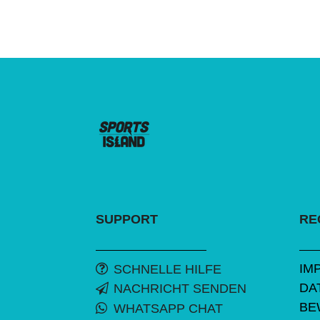
SUPPORT
RE
IM
SCHNELLE HILFE
DA
NACHRICHT SENDEN
BE
WHATSAPP CHAT