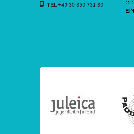
CO
TEL +49 30 850 731 80
EI